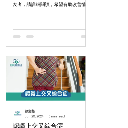
友者，請詳細閱讀，希望有助改善情
況。 抑鬱的親身經歷 讀書是很辛苦
的，我很明白。回想起當年，我在49歲
之齡入中大中醫學院修讀全日制中醫學
本科，我的年齡比同學仔們大一倍有
多，整個五年都是活在恐懼中，恐懼
考...
銀髮族
Jun 20, 2024
3 min read
認識上交叉綜合症