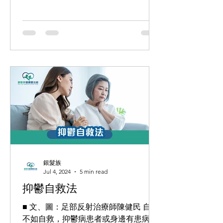
關節關伸不利、僵硬、腫大、變形等病
理變化的一種疾病。病輕者可發在四肢
肌肉，重者可「內舍於臟」。...
銀髮族
Jul 4, 2024
5 min read
抑鬱自救法
■ 文、圖：足部反射治療師陳健民 自殺
不如自救，抑鬱病患者或身邊有患病親