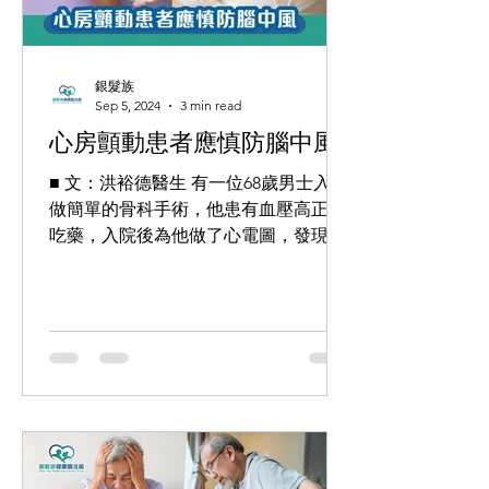
銀髮族
Sep 5, 2024
3 min read
心房顫動患者應慎防腦中風
■ 文：洪裕德醫生 有一位68歲男士入院
做簡單的骨科手術，他患有血壓高正在
吃藥，入院後為他做了心電圖，發現他
患上心房顫動，於是骨科醫生就轉介他
給心臟科。 一個深印腦海的病例 心臟
科首先了解這位男病人適不適合接受腳
部傷口清理及消毒手術，在詳細問症
後，發現那位男士...