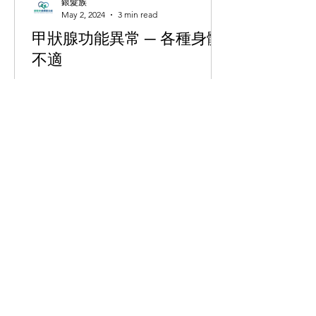
銀髮族
May 2, 2024
3 min read
甲狀腺功能異常 ─ 各種身體
不適
■ 文、圖：足部反射治療師陳健民 足部
反射治療可以治癒脫髮和主婦手等皮膚
毛病，但怎樣才能知道自己的甲狀腺機
能是 否正常呢？ 自我測試甲狀腺功能
首先是量體溫，尋找人體的基本溫度，
也就是一個人在絕對休息情況下的體
溫，因身體移動後體溫會上升，所以在
醫院或診所進行檢查時難以得悉真...