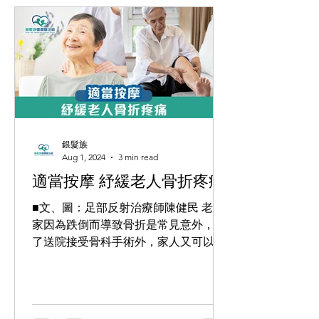
銀髮族
Aug 1, 2024
3 min read
適當按摩 紓緩老人骨折疼痛
■文、圖：足部反射治療師陳健民 老人
家因為跌倒而導致骨折是常見意外，除
了送院接受骨科手術外，家人又可以做
些甚麼呢？ 一位85歲老婆婆早上被發現
躺在地上，不能移動，送院經X光檢驗
後，被診斷為股骨上端骨折，需要接受
手術放入動力螺絲和鋼片作固定復位。