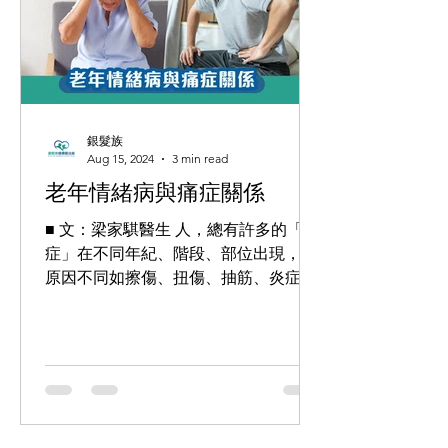
銀髮族
Aug 15, 2024
3 min read
老年情緒病與痛症關係
■ 文：梁家騏醫生 人，總有許多的「痛
症」在不同年紀、階段、部位出現，且
原因不同如擦傷、扭傷、抽筋、炎症、
壓力等，都會形成人體某程度疼痛感。
退化性關節炎是其中一種最常見的痛
症，年紀愈大，出現的機會亦愈高。 關
節軟骨 持續性病變引致...