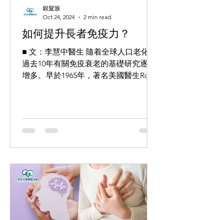
銀髮族
Oct 24, 2024
2 min read
如何提升長者免疫力？
■ 文：李慧中醫生 隨着全球人口老化，
過去10年有關免疫衰老的基礎研究逐漸
增多。早於1965年，著名美國醫生Roy
Lee Walford已把免疫系統因年紀增長而
逐漸退化的現象稱為「免疫衰老」。這
對健康可能造成甚麼影響？ 肺炎及流感
是65歲以上人士頭10號殺手...