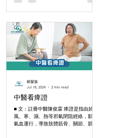
由於等候接受手術的病人太多，需...
銀髮族
Jul 18, 2024
2 min read
中醫看痺證
■ 文：註冊中醫陳俊霖 痺證是指由於
風、寒、濕、熱等邪氣閉阻經絡，影響
氣血運行，導致肢體筋骨、關節、肌肉
等出現疼痛、重着、痠楚、麻木，或見