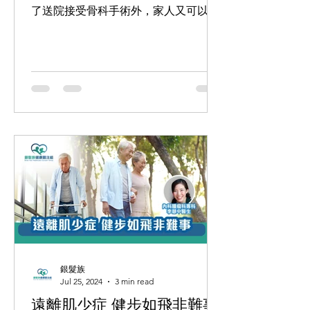
了送院接受骨科手術外，家人又可以做
些甚麼呢？ 一位85歲老婆婆早上被發現
躺在地上，不能移動，送院經X光檢驗
後，被診斷為股骨上端骨折，需要接受
手術放入動力螺絲和鋼片作固定復位。
由於等候接受手術的病人太多，需...
銀髮族
Jul 25, 2024
3 min read
遠離肌少症 健步如飛非難事