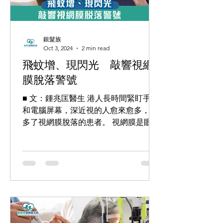
銀髮族
Oct 3, 2024
2 min read
飛蚊增、現閃光 敲響視網
膜脫落警號
■ 文：鍾兆匡醫生 港人長時間緊盯手機
和電腦屏幕，深近視的人愈來愈多，亦
多了視網膜脫落的患者。 視網膜是眼球
內一片很薄的感光細胞組織，它的功能
就像相機菲林，負責塑造眼見的影像。
當視網膜外圍退化或變薄，眼睛後囊的
玻璃體液化和收縮，拉扯視網膜及出現
裂縫，玻璃體水分便會由裂縫流入...