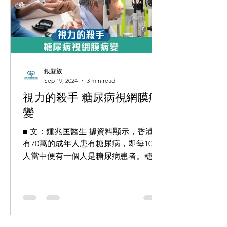
銀髮族
Sep 19, 2024
3 min read
視力的殺手 糖尿病視網膜病
變
■ 文：鍾兆匡醫生 據資料顯示，香港約
有70萬的成年人患有糖尿病，即每10個
人當中便有一個人是糖尿病患者。糖尿
病是一種會破壞視網膜血管的疾病，可
引致視網膜缺氧，不及時處理不但視力
會下降，甚至可能失明。糖尿病視網膜
病變俗稱「糖尿上眼」，是糖尿病引起
的併發症之一。...