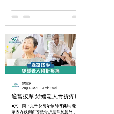
退化性關節炎是其中一種最常見的痛
症，年紀愈大，出現的機會亦愈高。 關
節軟骨 持續性病變引致...
銀髮族
Aug 1, 2024
3 min read
適當按摩 紓緩老人骨折疼痛
■文、圖：足部反射治療師陳健民 老人
家因為跌倒而導致骨折是常見意外，除