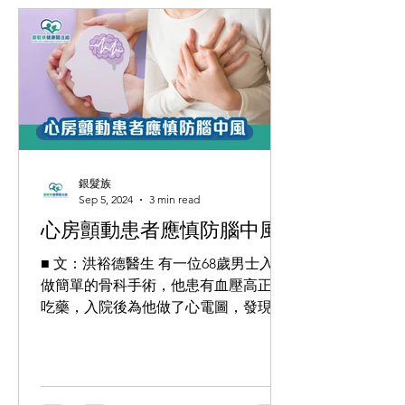
銀髮族
Sep 5, 2024
3 min read
心房顫動患者應慎防腦中風
■ 文：洪裕德醫生 有一位68歲男士入院
做簡單的骨科手術，他患有血壓高正在
吃藥，入院後為他做了心電圖，發現他
患上心房顫動，於是骨科醫生就轉介他
給心臟科。 一個深印腦海的病例 心臟
科首先了解這位男病人適不適合接受腳
部傷口清理及消毒手術，在詳細問症