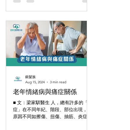
後，發現那位男士...
銀髮族
Aug 15, 2024
3 min read
老年情緒病與痛症關係
■ 文：梁家騏醫生 人，總有許多的「痛
症」在不同年紀、階段、部位出現，且
原因不同如擦傷、扭傷、抽筋、炎症、
壓力等，都會形成人體某程度疼痛感。