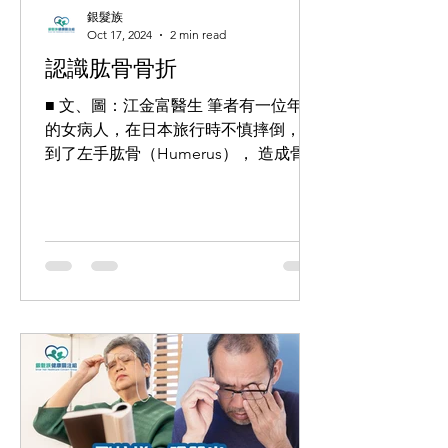
銀髮族
Oct 17, 2024
2 min read
認識肱骨骨折
■ 文、圖：江金富醫生 筆者有一位年輕
的女病人，在日本旅行時不慎摔倒，傷
到了左手肱骨（Humerus）， 造成骨幹
骨折（見圖一、二）。 這位女病人後來
回到香港，接受了差不多兩個月的保守
性治療，最後決定做手術。我為她做了
內側固定開放性復位手術（Open
Reduction...