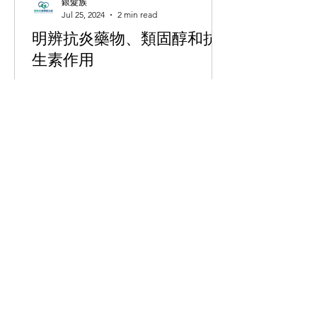
銀髮族
Jul 25, 2024
2 min read
明辨抗炎藥物、類固醇和抗
生素作用
■ 文：註冊藥劑師郭靜芝 市民身體不
適，求診後常獲處方消炎藥、類固醇或
抗生素，但未必了解這幾種藥物的分別
及特性，大家彷彿知道它們是甚麼，但
又不完全了解。這期讓我們從簡單的感
染事件序列開始，了解抗炎藥與抗生素
各自的作用，而我們又該怎樣恰當地使
用。 過多細胞因子聚集導致炎症反應...