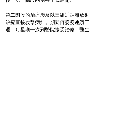
後，第二階段的治療正式展開。
第二階段的治療涉及以三維近距離放射
治療直接攻擊病灶。期間何婆婆連續三
週，每星期一次到醫院接受治療。醫生
會先透過CT影像導引，將治療器從肛門
導入直腸病灶表面，再以MRI影像確定位
置後正式開始治療。每次治療包括術前
造影、導入、調校、治療，全套程序約
需半天時間，過程中主要是導入時及導
入後稍有不舒服的感覺，整體上沒有導
致太大痛楚。在三維近距離放射治療與
體外放療的配合下，何婆婆直腸內的腫
瘤成功被控制，縮小了很多，治療並沒
有為她帶來明顯的副作用，亦毋須使用
造口或出現失禁。何婆婆成功從直腸癌
的陰影中走出來，重拾健康、閒適的生
活。