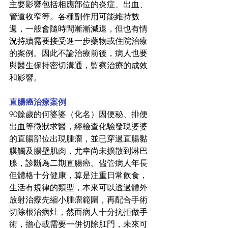
主要影響包括相應部位的炎症、出血、
管道收窄等。各種副作用可能維持數
週，一般會隨時間漸漸減退，但也有情
況持續需要接受進一步藥物或住院治療
的案例。因此不論治療前後，病人也要
與醫生保持密切溝通，監察治療的成效
和影響。
直腸癌治療案例
90餘歲的何婆婆（化名）因便秘、排便
出血等徵狀求醫，經檢查化驗發現婆婆
的直腸部位出現腫瘤，並已穿過直腸黏
膜觸及腸壁肌肉，尤幸尚未擴散到淋巴
腺，診斷為二期直腸癌。儘管病人年長
但體格十分健康，算是注重日常飲食，
生活有規律的類型，本來可以透過體外
放射治療先縮小腫瘤範圍，再配合手術
切除根治病灶，然而病人十分抗拒做手
術，擔心或需要一併切除肛門，未來可