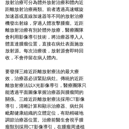
放射治療可分為體外放射治療和體內近
距離放射治療兩類。前者透過高速螺旋
加速器或直線加速器等不同的放射治療
機發出射線，穿過人體攻擊腫瘤。近距
離放射治療有別於體外放療，醫療團隊
會利用影像導引技術，將治療器導入人
體直達腫瘤位置，直接在病灶表面施放
放射源。每次治療後，放射源會即時回
收，不會停留在病人體內。
要發揮三維近距離放射療法的最大療
效，治療器必須緊貼病灶。傳統的近距
離放射療法以X光影像導引，醫療團隊只
能透過平面圖像掌握治療器與腫瘤間的
關係。三維近距離放射療法採用CT影像
導引，清晰計算和顯示治療器、病灶與
毗鄰健康組織的立體定位，有助精確地
調節治療器位置。治療前醫生會視乎腫
瘤類別採用CT影像導引，在腫瘤周邊植