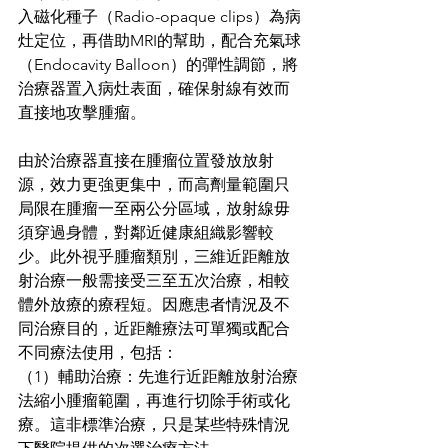
入磁化種子（Radio-opaque clips）為病
灶定位，再借助MRI的幫助，配合充氣球
（Endocavity Balloon）的彈性調節，將
治療器置入病灶表面，確保射線有效而
直接地攻擊腫瘤。
由於治療器直接在腫瘤位置發放放射
源，效力更強更集中，而高劑量範圍只
局限在腫瘤一至兩公分區域，放射線毋
須穿過身體，對鄰近健康組織影響較
少。此外視乎腫瘤類別，三維近距離放
射治療一般需接受三至五次治療，相較
體外放療的療程短。因應患者情況及不
同治療目的，近距離療法可單獨或配合
不同療法使用，包括：
（1）輔助治療：先進行近距離放射治療
法縮小腫瘤範圍，再進行切除手術或化
療。這非標準治療，只是某些特殊情況