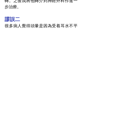
轉。之後我將他轉介到神經外科作進一
步治療。
謬誤二
很多病人覺得頭暈是因為受着耳水不平
衡的問題困擾，這個概念很多時是急症
科的醫生灌輸給病人的。可是大家需要
知道的是耳水不平衡可以導致頭暈，但
並不是所有頭暈症狀都是因耳水不平衡
引起。
小貼示
當你受到極度頭暈之苦不要覺得這是小
事，若果同時出現其他症狀包括失去知
覺、頭痛、四肢或面部麻痺、失去聽覺
等，就不是小問題了。醫生會利用磁力
共振掃描，協助診斷出病理性頭暈的病
因，如輕微中風、細小的耳神經瘤等。
近年被廣泛使用的磁力共振掃描，是一