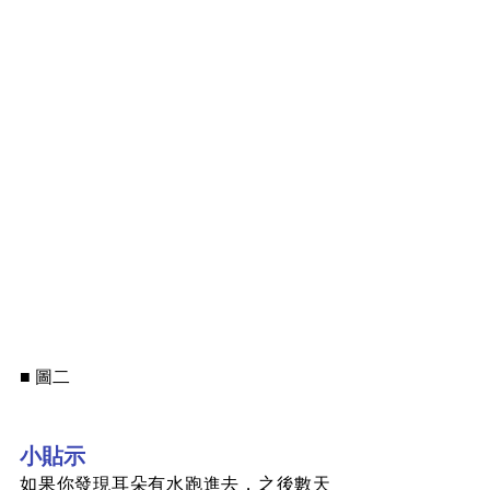
■ 圖二
小貼示
如果你發現耳朵有水跑進去，之後數天