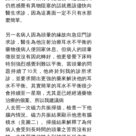
仍然感覺有異物阻塞的話就應該儘快向
醫生求診，因為這裏面一定不只有水那
麼簡單。
另一名病人因為頭暈的緣故向急症門診
求診，醫生為他注射治療耳水不平衡的
藥物後病人便回家休息。但病人的頭暈
徵狀並沒有因此轉好，他更發覺下床時
特別強烈感覺到難以平衡。當頭暈的問
題持續了10天，他終於到我的診所求
診，並要求開出更強的藥來解決他的耳
水不平衡。其實簡單的耳水不平衡很少
會持續至一星期，尤其是已經經過藥物
治療的個案。所以我建議病
人去照一次磁力共振掃描，檢查一下他
腦內情況。磁力共振結果顯示他患有腦
積水（見圖二）。掃描結果解釋了為何
病人會受到長時間的頭暈之苦而沒有好