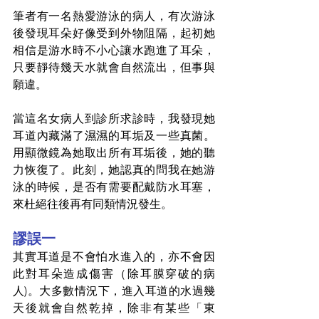
筆者有一名熱愛游泳的病人，有次游泳
後發現耳朵好像受到外物阻隔，起初她
相信是游水時不小心讓水跑進了耳朵，
只要靜待幾天水就會自然流出，但事與
願違。
當這名女病人到診所求診時，我發現她
耳道內藏滿了濕濕的耳垢及一些真菌。
用顯微鏡為她取出所有耳垢後，她的聽
力恢復了。此刻，她認真的問我在她游
泳的時候，是否有需要配戴防水耳塞，
來杜絕往後再有同類情況發生。
謬誤一
其實耳道是不會怕水進入的，亦不會因
此對耳朵造成傷害（除耳膜穿破的病
人)。大多數情況下，進入耳道的水過幾
天後就會自然乾掉，除非有某些「東