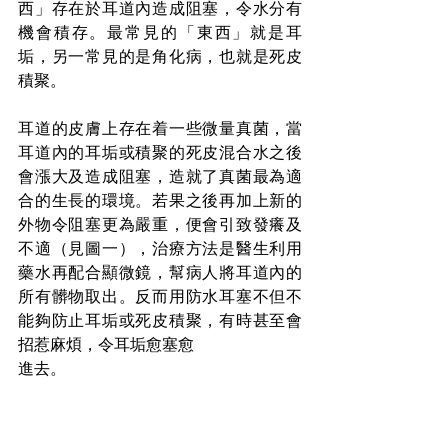
西」存在於耳道內造成阻塞，令水分有
機會積存。最常見的「東西」就是耳
垢，另一常見的是角化病，也就是死皮
積聚。
耳道的皮膚上存在着一些微量真菌，當
耳道內的耳垢或積聚的死皮混合水之後
會漲大及造成阻塞，造就了真菌最為適
合的生長的環境。若果之後再加上新的
外物令阻塞更為嚴重，便會引致發癢及
不適（見圖一），治療方法是醫生利用
藥水再配合顯微鏡，幫病人將耳道內的
所有髒物取出。反而用防水耳塞不但不
能夠防止耳垢或死皮積聚，有時甚至會
招惹麻煩，令耳垢愈塞愈
進去。