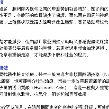
損
過多，膝關節內軟骨之間的摩擦勞損就會增加，關節內的
造不足，令脆弱的軟骨缺少了保護。而包圍在四周的神經
痛，上落樓梯或走路太遠時會產生痛楚，關節活動時也會
楚才能減少，但由靜止狀態開始活動時又會感覺僵硬疼痛
於膝關節要肩負身體的重量，若患者過重就會加速磨損，
免拿着重物走路，才能減少下肢和膝蓋的壓力。
痛楚
要找醫生檢查治療，醫生一般會處方非類固醇消炎藥（NS
ol）等止痛藥，也可能轉介物理治療。想要一步改善膝蓋痛楚
的透明質酸（Hyaluronic Acid），這是一種與人
可做到鎖水潤滑、抗氧化、消炎和減震等效果。
持9至12個月，在這段期間患者的痛楚能得到紓緩，可較