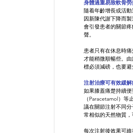
身體過重易致軟骨勞
隨着年齡增長或活動
因新陳代謝下降而製
會引發患者的關節疼
聲。
患者只有在休息時痛
才能稍微順暢些。由
標必須減磅，也要避
注射治療可有效緩解
如果膝蓋痛楚持續便
（Paracetam
議在關節注射不同分子量
常相似的天然物質，
每次注射後效果可維