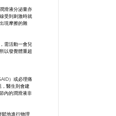
潤滑液分泌量亦
線受到刺激時就
出現摩擦的雜
，需活動一會兒
所以發覺體重超
AID）或必理痛
的話，醫生則會建
體關節內的潤滑液非
輕鬆地進行物理