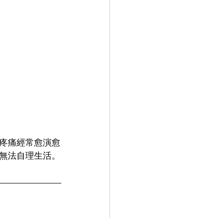
，疼痛經常愈演愈
無法自理生活。