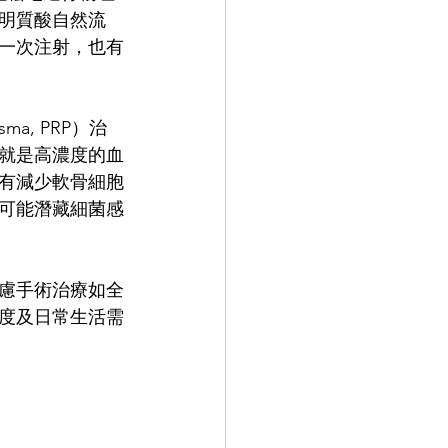
明質酸自然流
一次注射，也有
ma, PRP）治
，就是高濃度的血
具有減少軟骨細胞
可能潛藏細菌感
慮手術治療如全
度及日常生活需