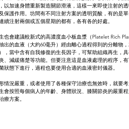
，以加速身體重新製造關節滑液，這樣一來即使注射的透
及保護作用。坊間有不同注射方案的透明質酸，有的是單
連續注射兩個或五個星期的都有，各有各的好處。
建議較新式的高濃度血小板血漿（Platelet Rich Plas
抽出的血液（大約60毫升）經由離心過程得到的分離物
升），當中含有自我修復的生長因子，可幫助組織再生，
炎、減緩痛楚等功能。但要注意這是血液處理的程序，有
菌狀態下進行，過程也要使用合適的血液密封儀器。
形情況嚴重，或者使用了各種保守治療也無效時，就要考
生會按照每個病人的年齡、身體狀況、膝關節炎的嚴重程
治療方案。