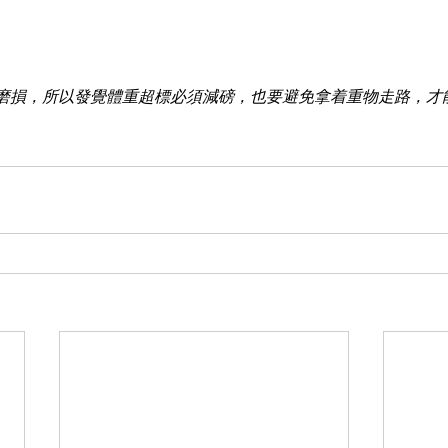
磨損，所以發覺體重超標必須減磅，也要避免拿着重物走路，才