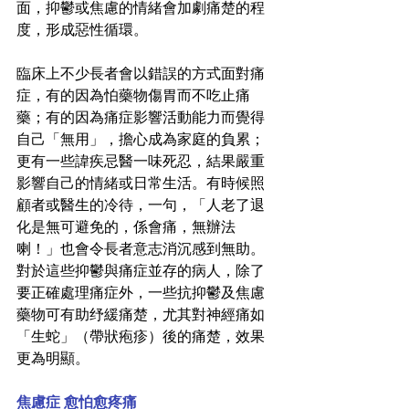
面，抑鬱或焦慮的情緒會加劇痛楚的程
度，形成惡性循環。
臨床上不少長者會以錯誤的方式面對痛
症，有的因為怕藥物傷胃而不吃止痛
藥；有的因為痛症影響活動能力而覺得
自己「無用」，擔心成為家庭的負累；
更有一些諱疾忌醫一味死忍，結果嚴重
影響自己的情緒或日常生活。有時候照
顧者或醫生的冷待，一句，「人老了退
化是無可避免的，係會痛，無辦法
喇！」也會令長者意志消沉感到無助。
對於這些抑鬱與痛症並存的病人，除了
要正確處理痛症外，一些抗抑鬱及焦慮
藥物可有助纾緩痛楚，尤其對神經痛如
「生蛇」（帶狀疱疹）後的痛楚，效果
更為明顯。
焦慮症 愈怕愈疼痛