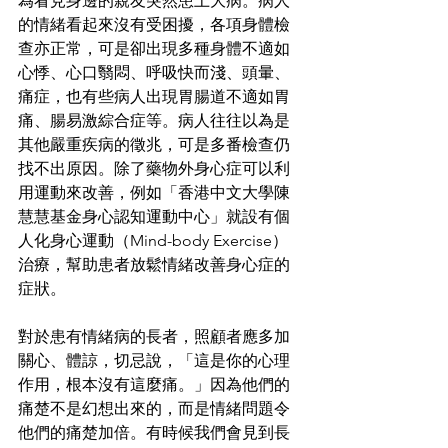
為看見身邊的親友突然患上大病。病人
的情緒看起來沒有受困擾，各項身體檢
查亦正常，可是卻出現多種身體不適如
心悸、心口翳悶、呼吸快而淺、頭暈、
痛症，也有些病人出現胃腸道不適如胃
痛、腸易激綜合症等。病人往往以為是
其他嚴重疾病的徵兆，可是多番檢查仍
找不出原因。除了藥物外身心症可以利
用運動來改善，例如「香港中文大學陳
慧慧基金身心認知運動中心」就設有個
人化身心運動（Mind-body Exercise）
治療，幫助患者放鬆情緒改善身心症的
症狀。
對於患有情緒病的長者，照顧者應多加
關心、體諒，切忌說，「這是你的心理
作用，根本沒有這麼痛。」因為他們的
痛楚不是幻想出來的，而是情緒問題令
他們的痛楚加倍。有時候我們會見到長