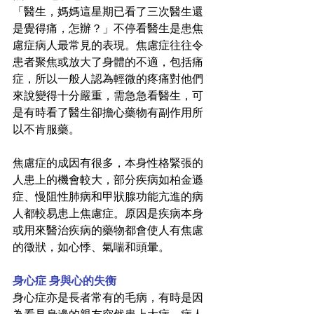
「醫生，媽媽這星期已看了三次醫生還
是覺得痛，怎辦？」不停看醫生是患焦
慮症病人最常見的表現。焦慮症往往令
患者聚焦或放大了身體的不適，包括痛
症，所以一般人認為輕微的疼痛對他們
來說變得十分嚴重，需急急看醫生，可
是有時看了醫生卻擔心藥物有副作用所
以不肯服藥。
焦慮症的成因有很多，本身性格緊張的
人患上的機會較大，部分疾病如柏金遜
症、慢阻性肺病和甲狀腺功能亢進的病
人都較易患上焦慮症。原因是疾病本身
或用來醫治疾病的藥物都會使人有焦慮
的徵狀，如心悸、氣喘和頭暈。
身心症 身與心的失衡
身心症亦是長者常有的毛病，有時是因