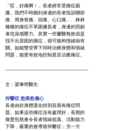
「哎，好痛啊！」長者經常受痛症困
擾。我們不時聽到身邊的長者投訴關節
痛、周身骨痛、頭痛、心口痛……林林
種種的痛症不單困擾長者，身邊的照顧
者也深感壓力。其實一些屢醫無效或是
找不出原因的痛症，很可能和情緒病有
關。如能雙管齊下同時治療身體和情緒
問題，能更有效地控制甚至治癒痛症。
文：梁琳明醫生
抑鬱症 愈痛愈傷心
長者由於身體退化特別容易有痛症問
題。如果這些痛症沒有處理好，長期的
痛楚煎熬會令長者情緒低落、活動能力
下降，嚴重的會導致抑鬱症；另一方