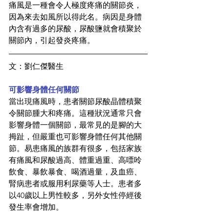
痛風是一種會令人極度疼痛的關節炎，
因為來去如風所以得此名。病因是身體
內含有過多的尿酸，尿酸鹽就會積聚於
關節內，引起發炎疼痛。
文：劉仁傑醫生
可影響身體任何關節
當出現痛風時，患者關節尿酸晶體積聚
令關節腫大和疼痛。這種狀況通常只會
影響身體一個關節，最常見的是腳的大
拇趾，但嚴重也可影響身體任何其他關
節。易患痛風的族群有很多，包括家族
有痛風和尿酸過高、體重過重、高嘌呤
飲食、暴飲暴食、喝酒過量，及血癌、
腎病患者或服用利尿藥等人士。患者多
以40歲以上男性較多，另外女性停經後
發生率會增加。