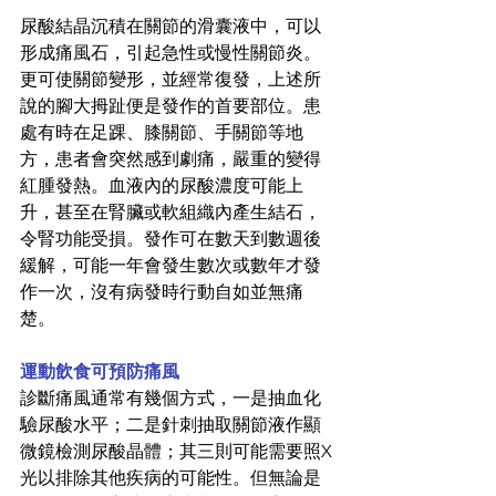
尿酸結晶沉積在關節的滑囊液中，可以
形成痛風石，引起急性或慢性關節炎。
更可使關節變形，並經常復發，上述所
說的腳大拇趾便是發作的首要部位。患
處有時在足踝、膝關節、手關節等地
方，患者會突然感到劇痛，嚴重的變得
紅腫發熱。血液內的尿酸濃度可能上
升，甚至在腎臟或軟組織內產生結石，
令腎功能受損。發作可在數天到數週後
緩解，可能一年會發生數次或數年才發
作一次，沒有病發時行動自如並無痛
楚。
運動飲食可預防痛風
診斷痛風通常有幾個方式，一是抽血化
驗尿酸水平；二是針刺抽取關節液作顯
微鏡檢測尿酸晶體；其三則可能需要照X
光以排除其他疾病的可能性。但無論是