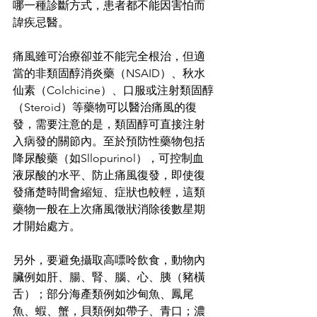
哪一種診斷方式，患者都不能因害怕而
諱疾忌醫。
痛風雖可治療卻並不能完全根治，但適
當的非類固醇消炎藥（NSAID）、秋水
仙素（Colchicine）、口服或注射類固醇
（Steroid）等藥物可以醫治痛風的復
發，需要注意的是，類固醇可直接注射
入病發的關節內。至於預防性藥物包括
降尿酸藥（如Sllopurinol），可控制血
液尿酸的水平、防止痛風復發，即使復
發痛楚時間會縮短、症狀也較輕，這類
藥物一般在上次痛風徵狀消除後數星期
才開始處方。
另外，要避免攝取高嘌呤飲食，動物內
臟例如肝、腸、腎、腦、心、胰（豬橫
舌）；部分海產類例如沙甸魚、鳳尾
魚、蝦、蟹，貝類例如帶子、青口；濃