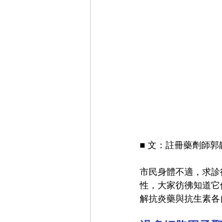
■ 文：註冊藥劑師郭
市民身體不適，求診
性，大家彷彿知道它
解抗炎藥與抗生素各