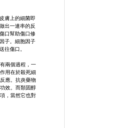
皮膚上的細菌即
做出一連串的反
傷口幫助傷口修
因子。細胞因子
送往傷口。
有兩個過程，一
作用在於殺死細
反應。抗炎藥物
功效。而類固醇
項，當然它也對