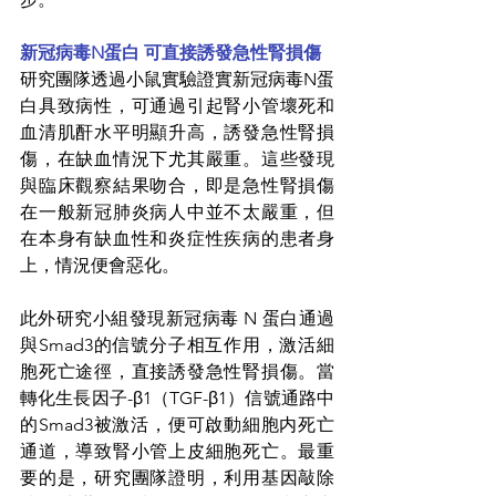
新冠病毒N蛋白 可直接誘發急性腎損傷
研究團隊透過小鼠實驗證實新冠病毒N蛋
白具致病性，可通過引起腎小管壞死和
血清肌酐水平明顯升高，誘發
急性腎損
傷
，在缺血情況下尤其嚴重。這些發現
與臨床觀察結果吻合，即是急性腎損傷
在一般新冠肺炎病人中並不太嚴重，但
在本身有缺血性和炎症性疾病的患者身
上，情況便會惡化。
此外研究小組發現新冠病毒 N 蛋白通過
與Smad3的信號分子相互作用，激活細
胞死亡途徑，直接誘發急性腎損傷。
當
轉化生長因子-β1（TGF-β1）信號通
路中
的Smad3被激活，便可啟動細胞内死亡
通道，導致腎小管上皮細胞死亡。最重
要的是，研究團隊證明，利用基因敲除