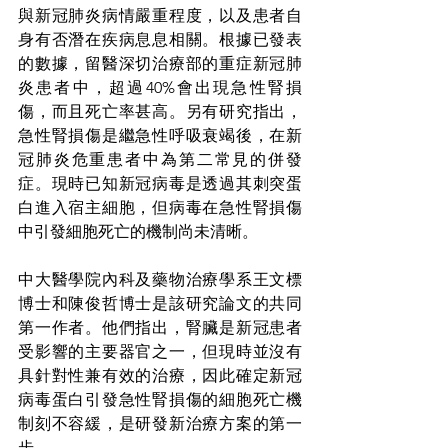
與新冠肺炎病情嚴重程度，以及患者自
身有否潛在疾病息息相關。根據已發表
的數據，留醫深切治療部的重症新冠肺
炎患者中，超過40%會出現急性腎損
傷，而且死亡率甚高。另有研究指出，
急性腎損傷是繼急性呼吸衰竭後，在新
冠肺炎危重患者中為第二常見的併發
症。現時已知新冠病毒是透過其刺突蛋
白進入宿主細胞，但病毒在急性腎損傷
中引發細胞死亡的機制尚未清晰。
中大醫學院內科及藥物治療學系王文標
博士和陳俊哲博士是該研究論文的共同
第一作者。他們指出，腎臟是新冠患者
受影響的主要器官之一，但現時並沒有
具針對性兼有效的治療，因此確定新冠
病毒蛋白引發急性腎損傷的細胞死亡機
制刻不容緩，是研發新治療方案的第一
步。