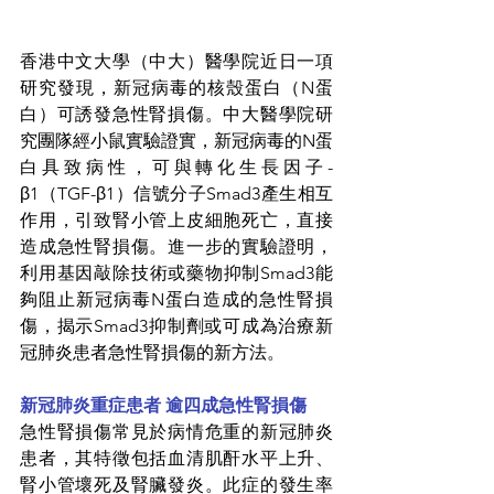
香港中文大學（中大）醫學院近日一項
研究發現，新冠病毒的核殼蛋白（N蛋
白）可誘發急性腎損傷。中大醫學院研
究團隊經小鼠實驗證實，新冠病毒的N蛋
白具致病性，可與轉化生長因子-
β1（TGF-β1）信號分子Smad3產生相互
作用，引致腎小管上皮細胞死亡，直接
造成急性腎損傷。進一步的實驗證明，
利用基因敲除技術或藥物抑制Smad3能
夠阻止新冠病毒N蛋白造成的急性腎損
傷，揭示Smad3抑制劑或可成為治療新
冠肺炎患者急性腎損傷的新方法。
新冠肺炎重症患者 逾四成急性腎損傷
急性腎損傷常見於病情危重的新冠肺炎
患者，其特徵包括血清肌酐水平上升、
腎小管壞死及腎臟發炎。此症的發生率