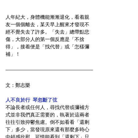
人年紀大，身體機能漸漸退化，看着親
友一個個離去，某天早上醒來才發現不
經不覺失去了許多。「失去」總帶點悲
傷，大部分人的第一個反應是「不捨
得」，接着便是「找代替」或「怎樣彌
補」！
文：鄭志樂
人不良於行  琴忽斷了弦
不論長者或任何人，尋找代替或彌補方
式並非我們真正需要的，執著於這兩者
往往引致抑鬱焦慮。倒不如看看「還剩
下」多少，當發現原來還有那麼多時心
中頓感欣慰。可惜能看到「還剩下」只