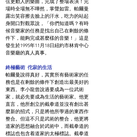
弦更動人的樂曲，完成了整場表演！完
場時全場無不嘩然，掌聲如雷。帕爾曼
露出笑容擦去臉上的汗水，吃力的站起
身開口對觀眾說，「你們知道嗎？有時
候音樂家的任務是找出自己在剩餘的條
件下，能夠完成甚麼樣的音樂！」這是
發生於1995年11月18日紐約市林肯中心
音樂廳的真人真事。
終極藝術  佗寂的生活
帕爾曼說得真好，其實所有藝術家的任
務也是在剩餘的條件下創造出最美好的
東西。李小龍曾說過要成為一位武術
家，就必先要成為生活的藝術家。他更
直言，他所創立的截拳道並沒有創出甚
麼新的招式，只是將他所學過的東西作
整合。但這不只是武術的整合，他更將
道家的思想融合於武術中，而截拳道的
標誌也包含着道家的太極標誌。截拳道