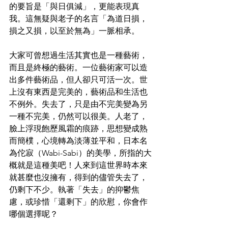
的要旨是「與日俱減」，更能表現真
我。這無疑與老子的名言「為道日損，
損之又損，以至於無為」一脈相承。
大家可曾想過生活其實也是一種藝術，
而且是終極的藝術。一位藝術家可以造
出多件藝術品，但人卻只可活一次。世
上沒有東西是完美的，藝術品和生活也
不例外。失去了，只是由不完美變為另
一種不完美，仍然可以很美。人老了，
臉上浮現飽歷風霜的痕跡，思想變成熟
而簡樸，心境轉為淡薄並平和，日本名
為佗寂（Wabi-Sabi）的美學，所指的大
概就是這種美吧！人來到這世界時本來
就甚麼也沒擁有，得到的儘管失去了，
仍剩下不少。執著「失去」的抑鬱焦
慮，或珍惜「還剩下」的欣慰，你會作
哪個選擇呢？