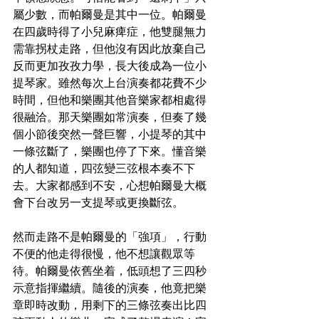
屬少數，而帕爾曼是其中一位。帕爾曼
在四歲時得了小兒麻痺症，他雙腿無力
需靠拐杖走路，但他沒有因此放棄自己
反而更加孜孜力學，長大後成為一位小
提琴家。雖然每次上台演奏都花費不少
時間，但他和樂團其他音樂家都相處得
很融洽。那天樂團如常演奏，但奏了幾
個小節後突然一聲巨響，小提琴的其中
一條弦斷了，樂團也停了下來。懂音樂
的人都知道，四弦變三弦根本奏不下
去。大家都感到不安，心想帕爾曼大概
會下台改另一支提琴或更換斷弦。
然而走路不是帕爾曼的「強項」，行動
不便的他走得很慢，他不想讓觀眾等
待。帕爾曼依舊坐着，低頭想了三四秒
示意指揮繼續。隨後的演奏，他竟把樂
章即時改動，用剩下的三條弦奏出比四